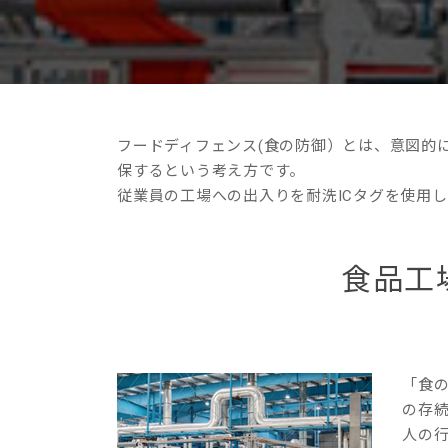
フードディフェンス(食の防御）とは、意図的
保するという考え方です。
従業員の工場への出入りを耐洗ICタグを使用
食品工
「食
の存
人の