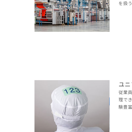
を扱
ユニ
従業
理で
験豊