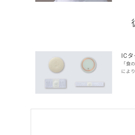
IC
「食
によ