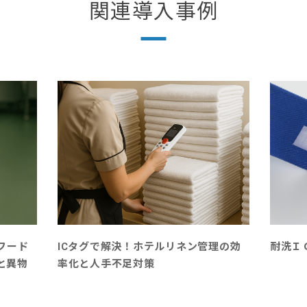
関連導入事例
フード
ICタグで解決！ホテルリネン管理の効
耐洗Ｉ
と異物
率化と人手不足対策