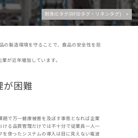
耐洗ICタグ(RFIDタグ・リネンタグ) >
食品の製造環境を守ることで、食品の安全性を担
企業が近年増加しています。
理が困難
課題で万一健康被害を及ぼす事態となれば企業
おける品質管理だけでは不十分で従業員一人一
グを使ったシステムの導入は目に見えない電波