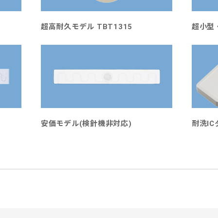
超高耐久モデル TBT1315
超小型・
T
安価モデル(検針機非対応)
耐洗I