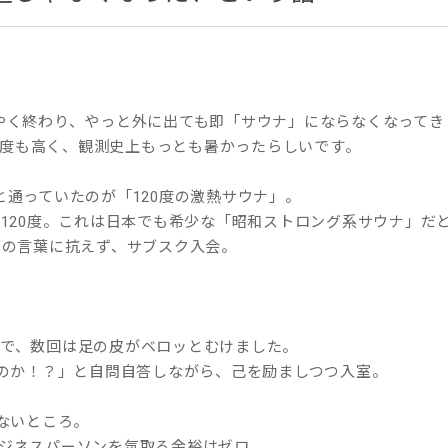
やく終わり、やっと外に出ても即「サウナ」にならなくなってき
36度も高く、観測史上もっとも暑かったらしいです。
通っていたのが「120度の激熱サウナ」。
の120度。これは日本でも希少な「昭和ストロング系サウナ」だ
」の言葉に抗えず、サブスク入会。
で、数回は足の皮がベロッとむけました。
るのか！？」と自問自答しながら、己を励ましつつ入室。
ないところ。
ジネスパーソンを気取る余裕はゼロ。