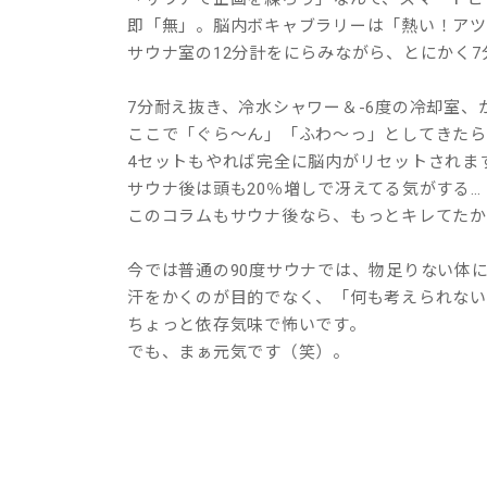
即「無」。脳内ボキャブラリーは「熱い！アツイ
サウナ室の12分計をにらみながら、とにかく
7分耐え抜き、冷水シャワー＆‐6度の冷却室
ここで「ぐら〜ん」「ふわ〜っ」としてきたら
4セットもやれば完全に脳内がリセットされま
サウナ後は頭も20％増しで冴えてる気がする…
このコラムもサウナ後なら、もっとキレてたか
今では普通の90度サウナでは、物足りない体
汗をかくのが目的でなく、「何も考えられない
ちょっと依存気味で怖いです。
でも、まぁ元気です（笑）。