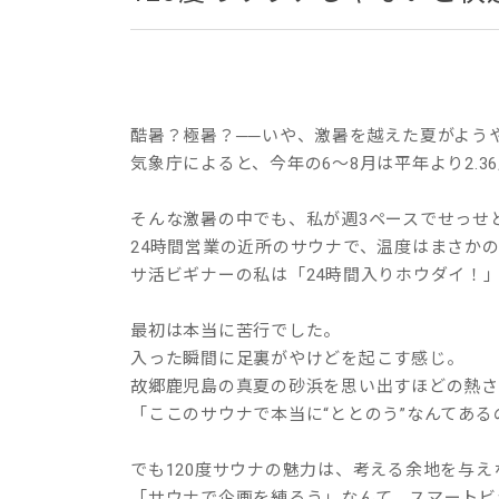
酷暑？極暑？──いや、激暑を越えた夏がよう
気象庁によると、今年の6〜8月は平年より2.
そんな激暑の中でも、私が週3ペースでせっせと
24時間営業の近所のサウナで、温度はまさか
サ活ビギナーの私は「24時間入りホウダイ！
最初は本当に苦行でした。
入った瞬間に足裏がやけどを起こす感じ。
故郷鹿児島の真夏の砂浜を思い出すほどの熱さ
「ここのサウナで本当に“ととのう”なんてあ
でも120度サウナの魅力は、考える余地を与え
「サウナで企画を練ろう」なんて、スマートビ