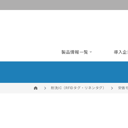
製品情報一覧
導入企
耐洗IC（RFIDタグ・リネンタグ）
安価モ