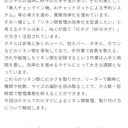
のホテルの悩みに昨今の人手不足があり、その対策として
「無人チェックイン機。AIチャットボットによる予約シス
テム」等の導入を進め、業務効率化を進めています。
その一環として「リネン類管理の効率化を促進したい」と
考えるホテルは多く、NLCが扱う「ICタグ（RFIDタグ）」
が大きく注目されています。
ホテルは非常に多くのシーツ、枕カバー、タオル、ガウン
などのリネン類を保有しており、手作業で枚数を数える、
汚れや破損したリネン類を記録するという作業は人手と時
間を要し、効率化を進めるホテルにとって大きな課題とな
っています。
これらのリネン類にICタグを取り付け、リーダーで瞬時に
種類や枚数、サイズの識別を読み取ることで、少人数・短
時間で管理業務を終えることができます。
今回はホテルでのICタグによるリネン類管理、取り付け方
について解説します。