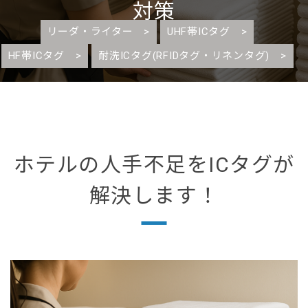
対策
リーダ・ライター >
UHF帯ICタグ >
HF帯ICタグ >
耐洗ICタグ(RFIDタグ・リネンタグ) >
ホテルの人手不足をICタグが
解決します！