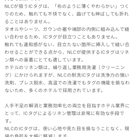
NLCが扱うICタグは、「布のように薄くやわらかい」つく
りのため、触れても不快でなく、曲げても伸ばしても折れ
ることはありません。
タオルやシーツ、ガウンの裾や端部の内側に組み込んで縫
い合わせるため、ICタグが目立つこともありません。
触れても違和感がない、目立たない箇所に挿入して縫い合
わせることができる点から、NLCが提供するICタグはリネ
ン類への装着にとても適しています。
ホテルのリネン類は、繰り返し業務用洗濯（クリーニン
グ）にかけられますが、NLCの耐洗ICタグは洗浄力の強い
洗剤、プレス脱水、高温での洗濯でもタグの機能を損なわ
ないため、多くのホテルで採用されています。
人手不足の解消と業務効率化の両立を目指すホテル業界に
とって、ICタグによるリネン管理は非常に有効な手段で
す。
NLCのICタグは、使い心地や見た目を損なうことなく、現
場の負担を大幅に軽減します。